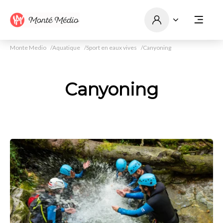
Monte Medio
Aquatique
Sport en eaux vives
Canyoning
Canyoning