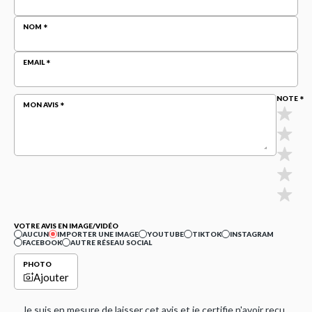
NOM
EMAIL
NOTE
MON AVIS
VOTRE AVIS EN IMAGE/VIDÉO
AUCUN
IMPORTER UNE IMAGE
YOUTUBE
TIKTOK
INSTAGRAM
FACEBOOK
AUTRE RÉSEAU SOCIAL
PHOTO
Ajouter
Je suis en mesure de laisser cet avis et je certifie n'avoir reçu